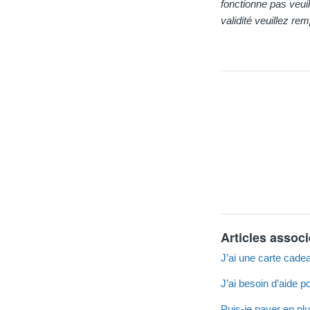
fonctionne pas veuil
validité veuillez re
Articles assoc
J’ai une carte cade
J’ai besoin d’aide
Puis-je payer en plu